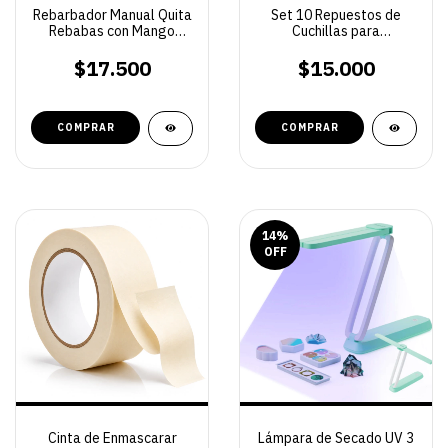
Rebarbador Manual Quita
Set 10 Repuestos de
Rebabas con Mango
Cuchillas para
Ergonómico
Rebarbador Manual quita
rebabas
$17.500
$15.000
14
%
OFF
Cinta de Enmascarar
Lámpara de Secado UV 3