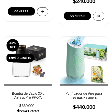
$240.000
COMPRAR
36
%
OFF
ENVÍO GRATIS
Bomba de Vacío XXL
Purificador de Aire para
Airless Pro 99KPA
resinas Resiners
Resiners
$550.000
$440.000
$350.000