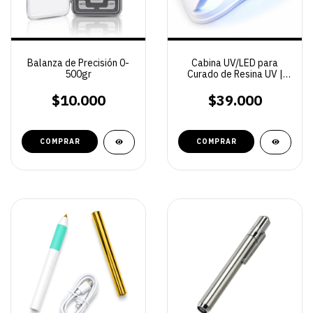
Balanza de Precisión 0-
Cabina UV/LED para
500gr
Curado de Resina UV |
SUN X5 Plus 120W · 36
LEDs · Sensor Infrarrojo
$10.000
$39.000