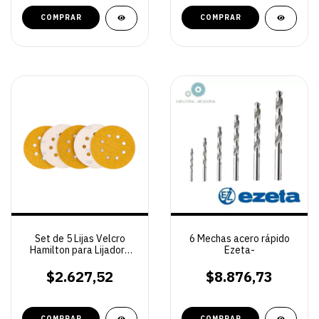
COMPRAR
Set de 5 Lijas Velcro
6 Mechas acero rápido
Hamilton para Lijadora
Ezeta-
Rotoorbital - Grano a
Elección
$2.627,52
$8.876,73
COMPRAR