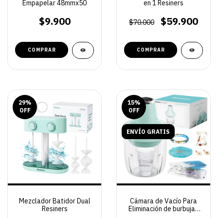
Empapelar 48mmx50
en 1 Resiners
$9.900
$59.900
$70.000
29
%
15
%
OFF
OFF
ENVÍO GRATIS
Mezclador Batidor Dual
Cámara de Vacío Para
Resiners
Eliminación de burbujas
95 KPA Resiners