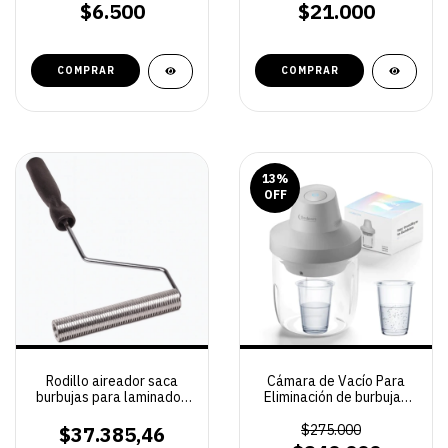
Ergonómico |
$6.500
$21.000
Polipropileno Resistente
13
%
OFF
Rodillo aireador saca
Cámara de Vacío Para
burbujas para laminados
Eliminación de burbujas
con fibra
93 KPA Resiners
$37.385,46
$275.000