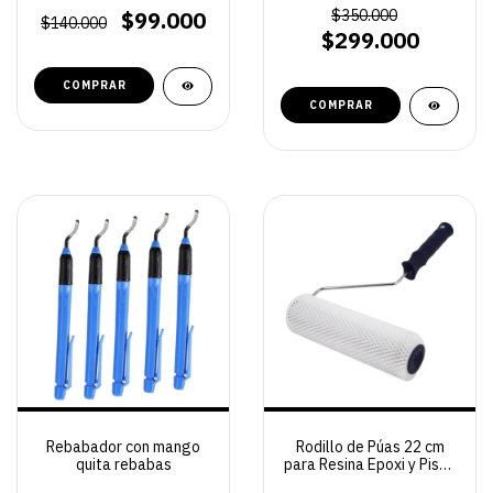
$99.000
$350.000
$140.000
$299.000
Rebabador con mango
Rodillo de Púas 22 cm
quita rebabas
para Resina Epoxi y Pisos
Autonivelantes | Mango