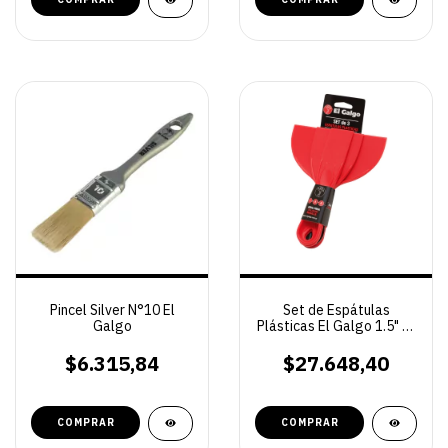
Pincel Silver N°10 El
Set de Espátulas
Galgo
Plásticas El Galgo 1.5" 3"
6" – Herramientas
Profesionales para
$6.315,84
$27.648,40
Resinas, Masillas y Yeso