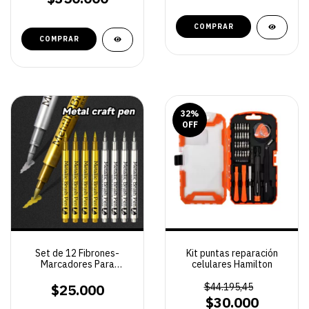
32
%
OFF
Set de 12 Fibrones-
Kit puntas reparación
Marcadores Para
celulares Hamilton
Trabajos en resina
$25.000
$44.195,45
$30.000