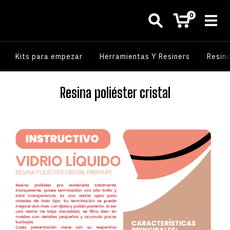
0
Kits para empezar
Herramientas Y Resiners
Resin
Resina poliéster cristal