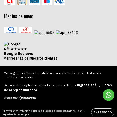
Medios de envío
4.8 ★★★★★
Google Reviews
Ver reseñas de nuestros clientes
Copyright Servifibras-Expertos en resinas y fibras - 2026. Todos los
derechos reservados.
Defensa de las y los consumidores. Para reclamos
ingresá acá.
/
Botón
de arrepentimiento
Al navegar por este sitio
aceptás el uso de cookies
para agilizar tu
ENTENDIDO
experiencia de compra.