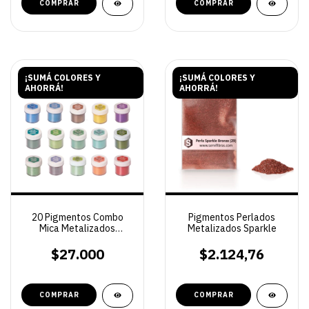
COMPRAR
¡SUMÁ COLORES Y
¡SUMÁ COLORES Y
AHORRÁ!
AHORRÁ!
20 Pigmentos Combo
Pigmentos Perlados
Mica Metalizados
Metalizados Sparkle
Servifibras | Polvo Puro
para Resina
$27.000
$2.124,76
COMPRAR