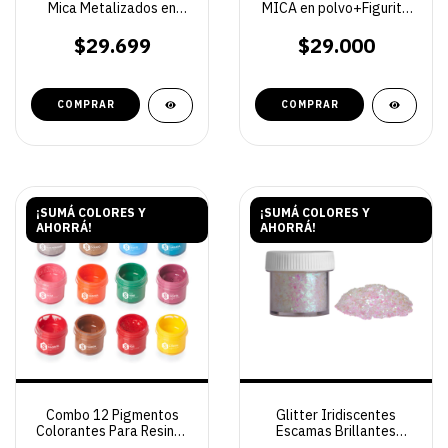
Mica Metalizados en
MICA en polvo+Figurita
Polvo Puros para Resina
Coleccionable
Epoxi y Poliéster – Línea
$29.699
$29.000
Servifibras
COMPRAR
COMPRAR
¡SUMÁ COLORES Y
¡SUMÁ COLORES Y
AHORRÁ!
AHORRÁ!
Combo 12 Pigmentos
Glitter Iridiscentes
Colorantes Para Resinas
Escamas Brillantes
(Grande)
Pigmentos para resinas