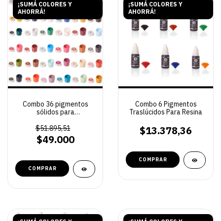
¡SUMÁ COLORES Y
¡SUMÁ COLORES Y
AHORRÁ!
AHORRÁ!
Combo 36 pigmentos
Combo 6 Pigmentos
sólidos para
Traslúcidos Para Resina
resinas+Figurita
Coleccionable
$51.895,51
$13.378,36
$49.000