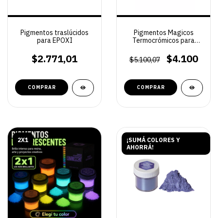
Pigmentos traslúcidos
Pigmentos Magicos
para EPOXI
Termocrómicos para
resinas
$2.771,01
$4.100
$5.100,07
COMPRAR
COMPRAR
2X1
¡SUMÁ COLORES Y
AHORRÁ!