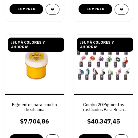
COMPRAR
COMPRAR
¡SUMÁ COLORES Y
¡SUMÁ COLORES Y
AHORRÁ!
AHORRÁ!
Pigmentos para caucho
Combo 20 Pigmentos
de silicona
Traslúcidos Para Resina
epoxi+Figurita
Coleccionable
$7.704,86
$40.347,45