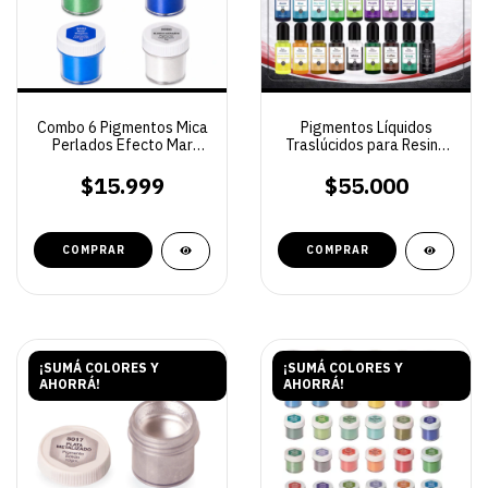
Combo 6 Pigmentos Mica
Pigmentos Líquidos
Perlados Efecto Mar
Traslúcidos para Resina
Para Resina Epoxi Y
Epoxi – Set 24 Colores
Poliéster 5 G C/u
10 ml para Arte y Joyería
$15.999
$55.000
¡SUMÁ COLORES Y
¡SUMÁ COLORES Y
AHORRÁ!
AHORRÁ!