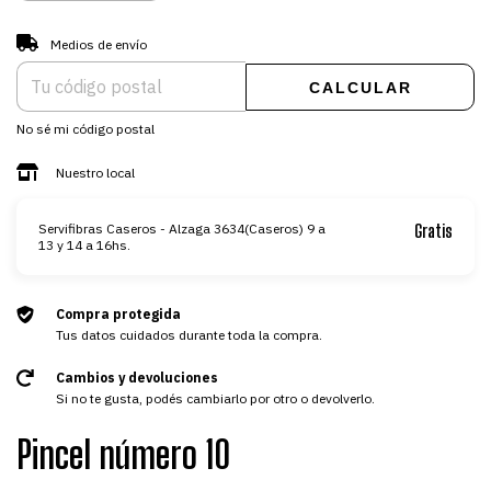
CAMBIAR CP
Entregas para el CP:
Medios de envío
CALCULAR
No sé mi código postal
Nuestro local
Servifibras Caseros - Alzaga 3634(Caseros) 9 a
Gratis
13 y 14 a 16hs.
Compra protegida
Tus datos cuidados durante toda la compra.
Cambios y devoluciones
Si no te gusta, podés cambiarlo por otro o devolverlo.
Pincel número 10