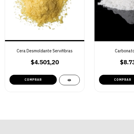
Cera Desmoldante Servifibras
Carbonato
$4.501,20
$8.7
COMPRAR
COMPRAR